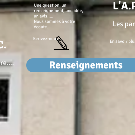
L'A.P
Une question, un
renseignement, une idée,
un avis.....
Nous sommes à votre
Les par
écoute.
Ecrivez-nous !
C.
En savoir plu
e....
Renseignements