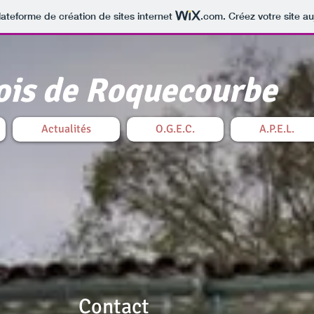
lateforme de création de sites internet
.com
. Créez votre site au
ois de Roquecourbe
Actualités
O.G.E.C.
A.P.E.L.
Contact