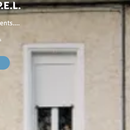
.E.L.
ents....
s